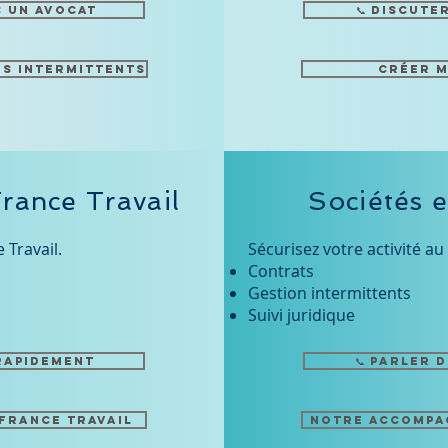
c un avocat
📞 Discute
es intermittents
Créer 
France Travail
Sociétés e
 Travail.
Sécurisez votre activité au
Contrats
Gestion intermittents
Suivi juridique
 rapidement
📞 Parler 
 France Travail
Notre accompa