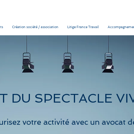
ts
Création société / association
Litige France Travail
Accompagnemen
T DU SPECTACLE V
risez votre activité avec un avocat d