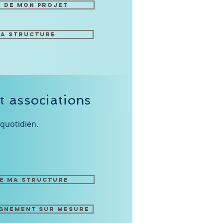
r de mon projet
ma structure
t associations
 quotidien.
de ma structure
gnement sur mesure