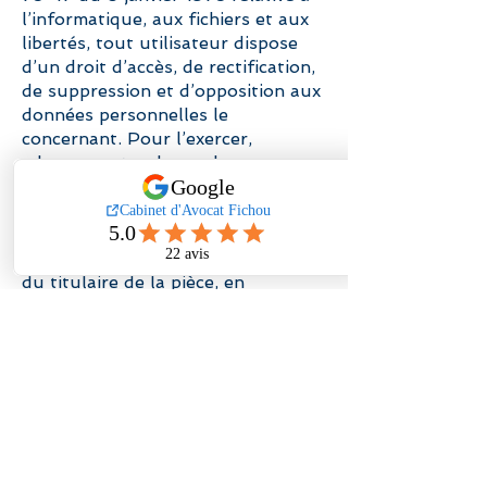
l’informatique, aux fichiers et aux
libertés, tout utilisateur dispose
d’un droit d’accès, de rectification,
de suppression et d’opposition aux
données personnelles le
concernant. Pour l’exercer,
adressez votre demande
à
contact@fichou-avocat.fr
ou en
effectuant sa demande écrite et
signée, accompagnée d’une copie
du titre d’identité avec signature
du titulaire de la pièce, en
précisant l’adresse à laquelle la
réponse doit être envoyée.
Toute personne, dont les données
personnelles ont été collectées par
le cabinet FICHOU, dispose de la
faculté de saisir la Commission
nationale de l’Informatique et des