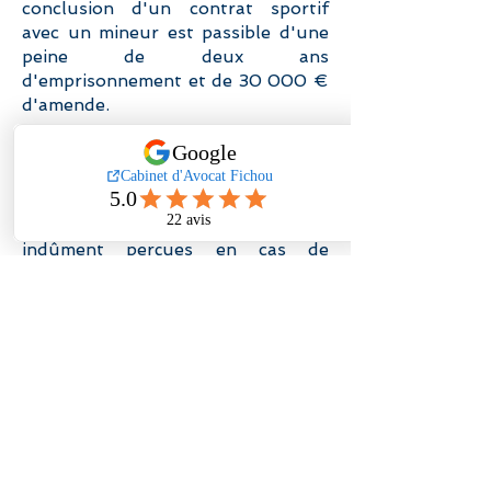
conclusion d'un contrat sportif
avec un mineur est passible d'une
peine de deux ans
d'emprisonnement et de 30 000 €
d'amende.
Le montant de cette amende peut
même être porté au-delà de la
somme de 30 000 € et ce
jusqu'au double des sommes
indûment perçues en cas de
violation des règles relatives à la
fixation des honoraires.
Aussi, les règles déontologiques,
encadrant la profession d'avocat et
l'exercice professionnel en tant
que mandataire sportif, limitent le
montant des honoraires de l'avocat
mandataire sportif à 10% maximum
du montant du contrat signé par le