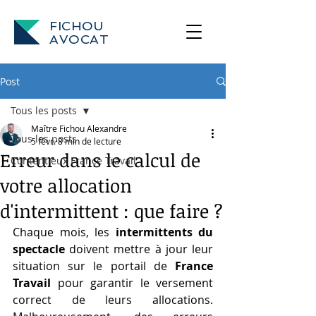
FICHOU
AVOCAT
Post
Tous les posts
Maître Fichou Alexandre
Tous les posts
5 févr.
8 min de lecture
Erreur dans le calcul de
Contentieux France Travail
votre allocation
d'intermittent : que faire ?
Chaque mois, les 
intermittents du 
spectacle
 doivent mettre à jour leur 
situation sur le portail de 
France 
Travail
 pour garantir le versement 
correct de leurs allocations. 