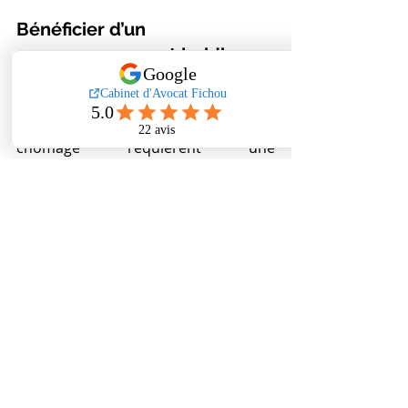
Bénéficier d’un 
accompagnement juridique 
spécialisé
Les litiges liés aux allocations 
chômage requièrent une 
connaissance approfondie du 
code 
du travail
 et des règles spécifiques à 
votre statut. Un avocat spécialisé 
pourra examiner votre dossier, 
rédiger un courrier argumenté et 
piloter votre 
recours
 avec expertise. 
Cet accompagnement est précieux 
pour contester les erreurs de calcul 
et pour vous aider à gérer les aspects 
juridiques et administratifs de votre 
carrière.